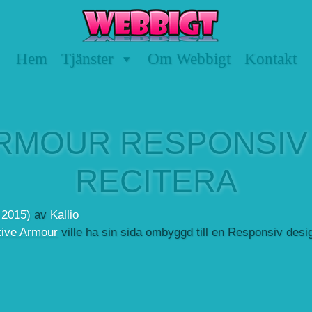
Hem
Tjänster
Om Webbigt
Kontakt
ARMOUR RESPONSIV 
RECITERA
, 2015)
av
Kallio
tive Armour
ville ha sin sida ombyggd till en Responsiv desi