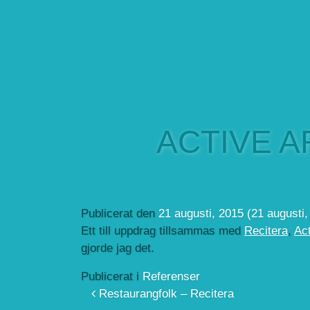
Hoppa till innehåll
ACTIVE 
Publicerat den
21 augusti, 2015
(21 augusti
Ett till uppdrag tillsammas med
Recitera
,
Ac
gjorde jag det.
Publicerat i
Referenser
Inläggsnavigering
Restaurangfolk – Recitera