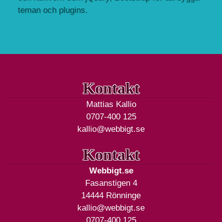
teman och plugins.
Kontakt
Mattias Kallio
0707-400 125
kallio@webbigt.se
Kontakt
Webbigt.se
Fasanstigen 4
14444 Rönninge
kallio@webbigt.se
0707-400 125