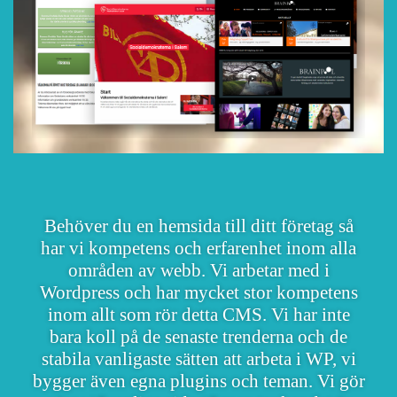
Behöver du en hemsida till ditt företag så
har vi kompetens och erfarenhet inom alla
områden av webb. Vi arbetar med i
Wordpress och har mycket stor kompetens
inom allt som rör detta CMS. Vi har inte
bara koll på de senaste trenderna och de
stabila vanligaste sätten att arbeta i WP, vi
bygger även egna plugins och teman. Vi gör